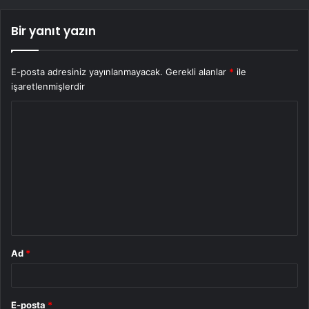
Bir yanıt yazın
E-posta adresiniz yayınlanmayacak.
Gerekli alanlar
*
ile
işaretlenmişlerdir
Y
o
r
u
m
*
Ad
*
E-posta
*