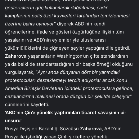
göstericilerin güç kullanılarak dağıtılması, çadır
kamplarının polis özel kuvvetleri tarafından temizlenmesi
üzerine bahis oynuyor
” diyerek ABD’nin kendi
öğrencilerine, ifade ve gösteri özgürlüğüne ilişkin tüm
yasalarını ve ABD’nin eylemleriyle uluslararası
yükümlülüklerini de çiğneyen şeyler yaptığını dile getirdi.
Zaharova
yaşananların Washington’un çifte standardının
ya da belki de standartsızlığının bir başka örneği olduğunu
vurgulayarak, “
Aynı anda dünyanın dört bir yanındaki
protestocuları desteklemeyi tercih ediyorlar ancak konu
Amerika Birleşik Devletleri içindeki protestoculara gelince,
cezalandırma makinesi orada düzgün bir şekilde çalışıyor
”
cümlelerini kaydetti.
‘ABD’nin Çin’e yönelik yaptırımları ticaret savaşının bir
unsuru’
Rusya Dışişleri Bakanlığı Sözcüsü
Zaharova
, ABD’nin
Rusya ile işbirliği yapan Çinli şirketlere yönelik