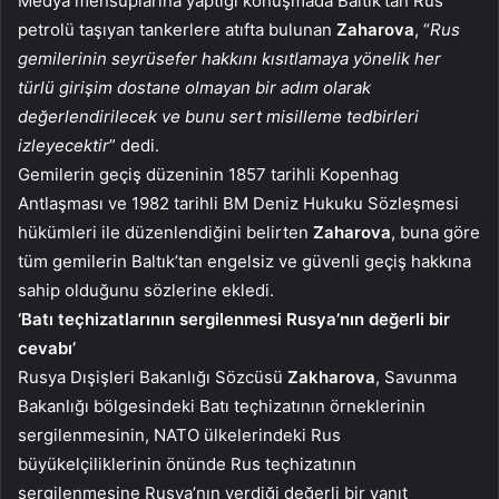
Medya mensuplarına yaptığı konuşmada Baltık’tan Rus
petrolü taşıyan tankerlere atıfta bulunan
Zaharova
, “
Rus
gemilerinin seyrüsefer hakkını kısıtlamaya yönelik her
türlü girişim dostane olmayan bir adım olarak
değerlendirilecek ve bunu sert misilleme tedbirleri
izleyecektir
” dedi.
Gemilerin geçiş düzeninin 1857 tarihli Kopenhag
Antlaşması ve 1982 tarihli BM Deniz Hukuku Sözleşmesi
hükümleri ile düzenlendiğini belirten
Zaharova
, buna göre
tüm gemilerin Baltık’tan engelsiz ve güvenli geçiş hakkına
sahip olduğunu sözlerine ekledi.
‘Batı teçhizatlarının sergilenmesi Rusya’nın değerli bir
cevabı’
Rusya Dışişleri Bakanlığı Sözcüsü
Zakharova
, Savunma
Bakanlığı bölgesindeki Batı teçhizatının örneklerinin
sergilenmesinin, NATO ülkelerindeki Rus
büyükelçiliklerinin önünde Rus teçhizatının
sergilenmesine Rusya’nın verdiği değerli bir yanıt