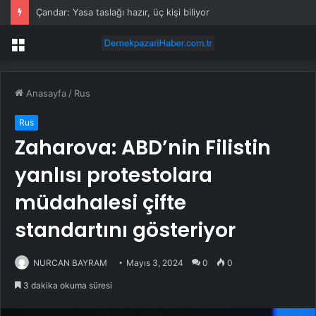
Çandar: Yasa taslağı hazır, üç kişi biliyor
Menü
Anasayfa
/
Rus
Rus
Zaharova: ABD’nin Filistin
yanlısı protestolara
müdahalesi çifte
standartını gösteriyor
NURCAN BAYRAM
Mayıs 3, 2024
0
0
3 dakika okuma süresi