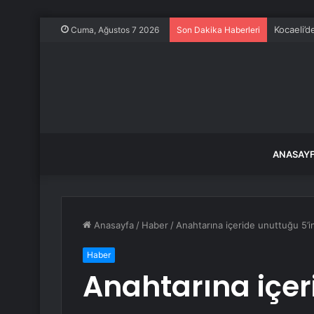
Kocaeli’d
Cuma, Ağustos 7 2026
Son Dakika Haberleri
ANASAY
Anasayfa
/
Haber
/
Anahtarına içeride unuttuğu 5’i
Haber
Anahtarına içer