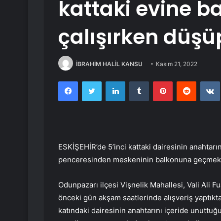
kattaki evine 
çalışırken düşü
İBRAHİM HALİL KANSU
Kasım 21, 2022
Facebook
Twitter
LinkedIn
Tumblr
Pinterest
Reddit
ESKİŞEHİR’de 5’inci kattaki dairesinin anahtar
penceresinden meskeninin balkonuna geçmek ist
Odunpazarı ilçesi Vişnelik Mahallesi, Vali Ali F
önceki gün akşam saatlerinde alışveriş yaptıkta
katındaki dairesinin anahtarını içeride unuttuğu