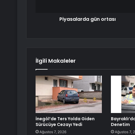
Piyasalarda gün ortası
İlgili Makaleler
İnegöl’de Ters Yolda Giden
Bayraklı’da
Sürücüye Cezayı Yedi
Denetim
Ağustos 7, 2026
Ağustos 7, 