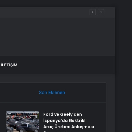
İLETIŞIM
Son Eklenen
Ford ve Geely’den
İspanya’da Elektrikli
Araç Üretimi Anlaşması