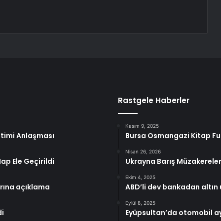
Rastgele Haberler
Kasım 9, 2025
etimi Anlaşması
Bursa Osmangazi Kitap Fu
Nisan 26, 2026
p Ele Geçirildi
Ukrayna Barış Müzakereler
Ekim 4, 2025
arına açıklama
ABD’li dev bankadan altın u
Eylül 8, 2025
di
Eyüpsultan’da otomobil ayd