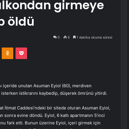
balkondan girmeye
p öldü
0
6
1 dakika okuma süresi
VKontakte
Odnoklassniki
Pocket
ını içeride unutan Asuman Eyiol (60), merdiven
erken istikrarını kaybedip, düşerek ömrünü yitirdi.
uat İtimat Caddesi’ndeki bir sitede oturan Asuman Eyiol,
n sonra evine döndü. Eyiol, 6 katlı apartmanın 5’inci
nu fark etti. Bunun üzerine Eyiol, içeri girmek için