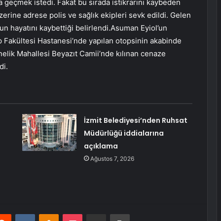
eçmek istedi. Fakat bu sırada istikrarını kaybeden
zerine adrese polis ve sağlık ekipleri sevk edildi. Gelen
’un hayatını kaybettiği belirlendi.Asuman Eyiol’un
p Fakültesi Hastanesi’nde yapılan otopsinin akabinde
işnelik Mahallesi Beyazıt Camii’nde kılınan cenaze
di.
İzmit Belediyesi’nden Ruhsat
Müdürlüğü iddialarına
açıklama
Ağustos 7, 2026
erest
Reddit
VKontakte
Odnoklassniki
Pocket
E-Posta ile paylaş
Yazdır