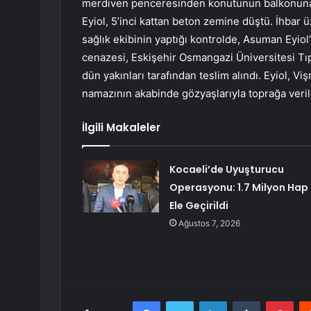
merdiven penceresinden konutunun balkonuna g
Eyiol, 5’inci kattan beton zemine düştü. İhbar ü
sağlık ekibinin yaptığı kontrolde, Asuman Eyiol
cenazesi, Eskişehir Osmangazi Üniversitesi Tı
dün yakınları tarafından teslim alındı. Eyiol, V
namazının akabinde gözyaşlarıyla toprağa veril
İlgili Makaleler
Kocaeli’de Uyuşturucu
Operasyonu: 1.7 Milyon Hap
Ele Geçirildi
Ağustos 7, 2026
Facebook
Twitter
LinkedIn
Tumblr
Pint