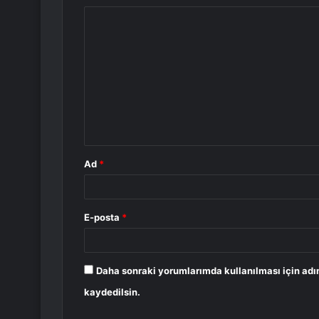
Y
o
r
u
m
*
Ad
*
E-posta
*
Daha sonraki yorumlarımda kullanılması için adı
kaydedilsin.