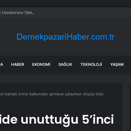
e Uyuşturucu Operasyonu: 1.7 Milyon Hap Ele Geçirildi
FA
HABER
EKONOMI
SAĞLIK
TEKNOLOJI
YAŞAM
nci kattaki evine balkondan girmeye çalışırken düşüp öldü
ide unuttuğu 5’inci