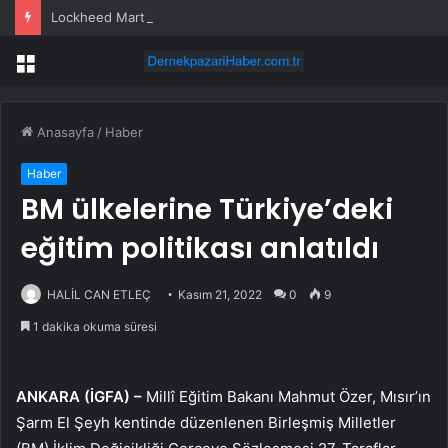
Lockheed Martin ve Donanma yapay zeka denizaltı tespit sistemini test etti
Menü
Anasayfa
/
Haber
Haber
BM ülkelerine Türkiye’deki
eğitim politikası anlatıldı
HALİL CAN ETLEÇ
Kasım 21, 2022
0
9
1 dakika okuma süresi
ANKARA (İGFA) –
Millî Eğitim Bakanı Mahmut Özer, Mısır’ın
Şarm El Şeyh kentinde düzenlenen Birleşmiş Milletler