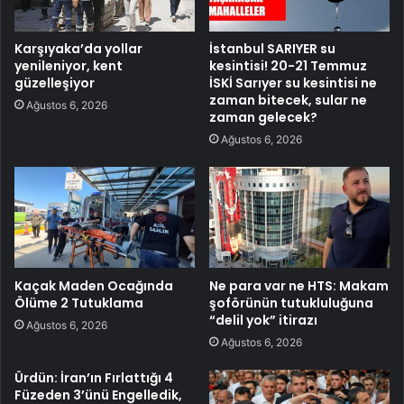
Karşıyaka’da yollar
İstanbul SARIYER su
yenileniyor, kent
kesintisi! 20-21 Temmuz
güzelleşiyor
İSKİ Sarıyer su kesintisi ne
zaman bitecek, sular ne
Ağustos 6, 2026
zaman gelecek?
Ağustos 6, 2026
Kaçak Maden Ocağında
Ne para var ne HTS: Makam
Ölüme 2 Tutuklama
şoförünün tutukluluğuna
“delil yok” itirazı
Ağustos 6, 2026
Ağustos 6, 2026
Ürdün: İran’ın Fırlattığı 4
Füzeden 3’ünü Engelledik,