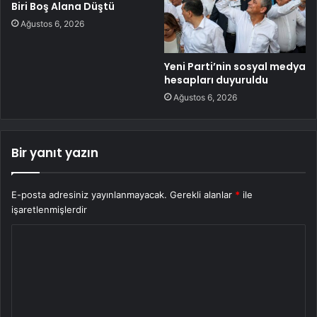
Biri Boş Alana Düştü
Ağustos 6, 2026
Yeni Parti’nin sosyal medya
hesapları duyuruldu
Ağustos 6, 2026
Bir yanıt yazın
E-posta adresiniz yayınlanmayacak.
Gerekli alanlar
*
ile
işaretlenmişlerdir
Y
o
r
u