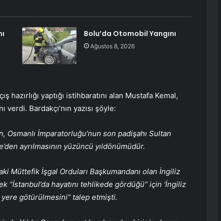
nı
Bolu’da Otomobil Yangını
Ağustos 8, 2026
ış hazırlığı yaptığı istihbaratını alan Mustafa Kemal,
ı verdi. Bardakçı’nın yazısı şöyle:
nin, Osmanlı İmparatorluğu’nun son padişahı Sultan
iye’den ayrılmasının yüzüncü yıldönümüdür.
ki Müttefik İşgal Orduları Başkumandanı olan İngiliz
 “İstanbul’da hayatını tehlikede gördüğü” için ‘İngiliz
r yere götürülmesini” talep etmişti.