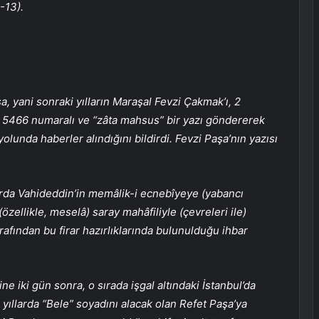
-13).
a, yani sonraki yılların Maraşal Fevzi Çakmak’ı, 2
5466 numaralı ve “zâta mahsus” bir yazı göndererek
olunda haberler alındığını bildirdi. Fevzi Paşa’nın yazısı
arda Vahideddin’in memâlik-i ecnebîyeye (yabancı
ellikle, meselâ) saray mahâfiliyle (çevreleri ile)
rafından bu firar hazırlıklarında bulunulduğu ihbar
e iki gün sonra, o sırada işgal altındaki İstanbul’da
 yıllarda “Bele” soyadını alacak olan Refet Paşa’ya