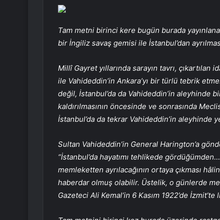
Tam metni birinci kere bugün burada yayınlan
bir İngiliz savaş gemisi ile İstanbul’dan ayrılm
Millî Gayret yıllarında sarayın tavrı, çıkartıla
ile Vahideddin’in Ankara’yı bir türlü tebrik et
değil, İstanbul’da da Vahideddin’in aleyhinde b
kaldırılmasının öncesinde ve sonrasında Meclis
İstanbul’da da tekrar Vahideddin’in aleyhinde y
Sultan Vahideddin’in General Harington’a gönde
“İstanbul’da hayatımı tehlikede gördüğümden…”
memleketten ayrılacağının ortaya çıkması hâlind
haberdar olmuş olabilir. Üstelik, o günlerde me
Gazeteci Ali Kemal’in 6 Kasım 1922’de İzmit’te li