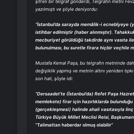
şifreli bir telgraf gönderdi, Telgrafın metni Fevz
yazılmıştı ve şöyle deniyordu:
“İstanbul’da sarayda memâlik-i ecnebîyeye (ya
istihbar edilmiştir (haber alınmıştır). Tahakk
mecburiyet görüldüğü takdirde aynı vasıta ile l
bulunulması, bu suretle firara hiçbir veçhile 
Mustafa Kemal Paşa, bu telgrafın metninde daha
değişiklik yapmış ve metnin altını yeniden tıpk
son hali, şöyle idi:
“Dersaadet’te (İstanbul’da) Refet Paşa Hazre
memlekete) firar için hazırlıklarda bulunduğu 
(gerçekleşmesi) halinde ahali vasıtasıyla linç
Türkiye Büyük Millet Meclisi Reisi, Başkuma
“Talimattan haberdar olmuş olabilir”