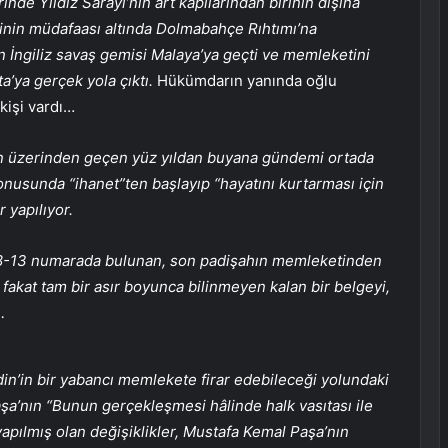
nde Yıldız Sarayı’nın art kapılarından birinin dışına
sinin müdafaası altında Dolmabahçe Rıhtımı’na
n İngiliz savaş gemisi Malaya’ya geçti ve memleketini
a’ya gerçek yola çıktı.
Hükümdarın yanında oğlu
kişi vardı…
in üzerinden geçen yüz yıldan buyana gündemi ortada
onusunda “ihanet”ten başlayıp “hayatını kurtarması için
 yapılıyor.
8-13 numarada bulunan, son padişahın memleketinden
akat tam bir asır boyunca bilinmeyen kalan bir belgeyi,
…
in’in bir yabancı memlekete firar edebileceği yolundaki
aşa’nın “Bunun gerçekleşmesi hâlinde halk vasıtası ile
yapılmış olan değişiklikler, Mustafa Kemal Paşa’nın