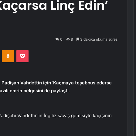
Kaçarsa Linç Edin’
0
8
3 dakika okuma süresi
VKontakte
Odnoklassniki
Pocket
ün Padişah Vahdettin için ‘Kaçmaya teşebbüs ederse
yazılı emrin belgesini de paylaştı.
dişahı Vahdettin’in İngiliz savaş gemisiyle kaçışının