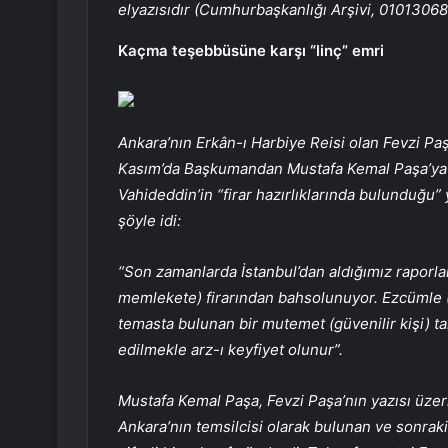
elyazısıdır (Cumhurbaşkanlığı Arşivi, 01013068
Kaçma teşebbüsüne karşı “linç” emri
Ankara’nın Erkân-ı Harbiye Reisi olan Fevzi Paş
Kasım’da Başkumandan Mustafa Kemal Paşa’ya 
Vahideddin’in “firar hazırlıklarında bulunduğu” y
şöyle idi:
“Son zamanlarda İstanbul’dan aldığımız raporl
memlekete) firarından bahsolunuyor. Ezcümle (öz
temasta bulunan bir mutemet (güvenilir kişi) ta
edilmekle arz-ı keyfiyet olunur”.
Mustafa Kemal Paşa, Fevzi Paşa’nın yazısı üzerin
Ankara’nın temsilcisi olarak bulunan ve sonraki