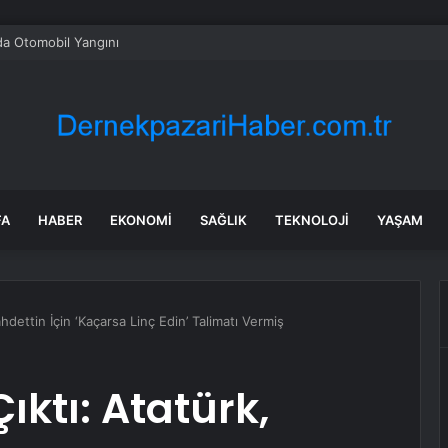
da Otomobil Yangını
FA
HABER
EKONOMI
SAĞLIK
TEKNOLOJI
YAŞAM
hdettin İçin ‘Kaçarsa Linç Edin’ Talimatı Vermiş
ıktı: Atatürk,