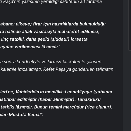
i Paşa’nın yazısının yeraldığı sahifenin alt tarafına
bancı ülkeye) firar için hazırlıklarda bulunulduğu
uku halinde ahali vasıtasıyla muhalefet edilmesi,
inç tatbiki, daha şedîd (şiddetli) icraatta
meydan verilmemesi lâzımdır”.
 sonra kendi eliyle ve kırmızı bir kalemle şahsen
ı kalemle imzalamıştı. Refet Paşa’ya gönderilen talimatın
tleri’ne, Vahideddin’in memâlik-i ecnebîyeye (yabancı
istihbar edilmiştir (haber alınmıştır). Tahakkuku
 tatbîki lâzımdır. Bunun temini mercûdur (rica olunur).
ndan Mustafa Kemal”.