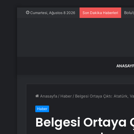
Bolu’
Cumartesi, Ağustos 8 2026
Son Dakika Haberleri
ANASAY
Anasayfa
/
Haber
/
Belgesi Ortaya Çıktı: Atatürk, Va
Haber
Belgesi Ortaya Ç