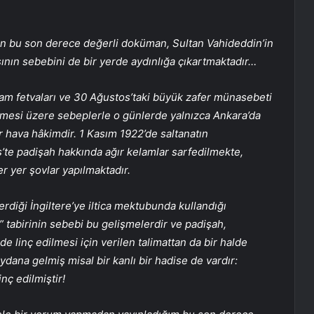
an bu son derece değerli doküman, Sultan Vahideddin’in
asının sebebini de bir yerde aydınlığa çıkartmaktadır…
n idam fetvaları ve 30 Ağustos’taki büyük zafer münasebeti
memesi üzere sebeplerle o günlerde yalnızca Ankara’da
ir hava hâkimdir. 1 Kasım 1922’de saltanatın
’te padişah hakkında ağır kelamlar sarfedilmekte,
er yer şovlar yapılmaktadır.
rdiği İngiltere’ye iltica mektubunda kullandığı
 tabirinin sebebi bu gelişmelerdir ve padişah,
e linç edilmesi için verilen talimattan da bir halde
ydana gelmiş misal bir kanlı bir hadise de vardır:
nç edilmiştir!