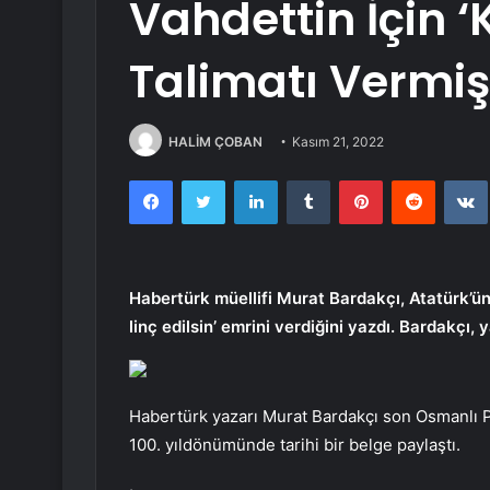
Vahdettin İçin ‘
Talimatı Vermiş
HALİM ÇOBAN
Kasım 21, 2022
Facebook
Twitter
LinkedIn
Tumblr
Pinterest
Reddit
Habertürk müellifi Murat Bardakçı, Atatürk’
linç edilsin’ emrini verdiğini yazdı. Bardakçı, 
Habertürk yazarı Murat Bardakçı son Osmanlı Pa
100. yıldönümünde tarihi bir belge paylaştı.