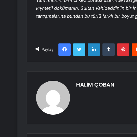
Tam metnini birinci kez burada üzerinde rast
kıymetli dokümanın, Sultan Vahideddin’in bir İng
tartışmalarına bundan bu türlü farklı bir boyut
Facebook
Twitter
LinkedIn
Tumblr
Pint
Paylaş
HALİM ÇOBAN