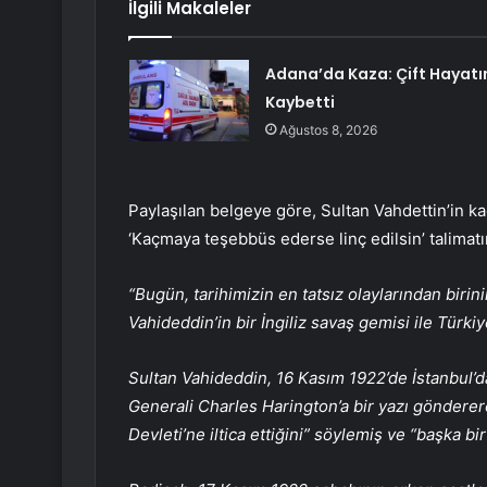
İlgili Makaleler
Adana’da Kaza: Çift Hayatı
Kaybetti
Ağustos 8, 2026
Paylaşılan belgeye göre, Sultan Vahdettin’in kaç
‘Kaçmaya teşebbüs ederse linç edilsin’ talimatın
“Bugün, tarihimizin en tatsız olaylarından biri
Vahideddin’in bir İngiliz savaş gemisi ile Türk
Sultan Vahideddin, 16 Kasım 1922’de İstanbul’da
Generali Charles Harington’a bir yazı göndererek
Devleti’ne iltica ettiğini” söylemiş ve “başka bi