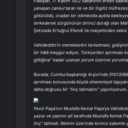
Padişah, 17 Kasım 1922 sabahının erken saatleri
yanaşan cankurtaran ile ve bir İngiliz müfreze
götürüldü, oradan bir istimbotla açıkta bekleye
terkederek sürgününün birinci durağı olan Malt
Şehzade Ertuğrul Efendi ile maiyetinden sekiz 
Vahideddin’in memleketini terketmesi, gidişin
bir hâlâ meşgul ediyor, Türkiye’den ayrılması k
gittiğine” kadar uzanan yorum üzerine yorumlar
Burada, Cumhurbaşkanlığı Arşivi’nde 0101306
ayrılması konusunda büyük ehemmiyet taşıyan f
daha doğrusu bir “linç talimatını” yayınlıyorum
Fevzi Paşa’nın Mustafa Kemal Paşa’ya Vahidedd
yazısı ve yazının alt tarafında Mustafa Kemal P
linç” talimatı. Metnin üzerinde kırmızı kalemle 