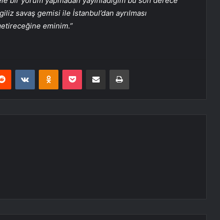
gele bir yorum yapmadan yayınladığım bu son derece
iliz savaş gemisi ile İstanbul’dan ayrılması
 getireceğine eminim.”
erest
Reddit
VKontakte
Odnoklassniki
Pocket
E-Posta ile paylaş
Yazdır