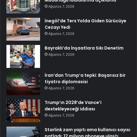
Müdürlüğü iddialarına açıklama
Ağustos 7, 2026
İnegöl’de Ters Yolda Giden Sürücüye
Cezayı Yedi
Ağustos 7, 2026
Bayraklı’da İnşaatlara Sıkı Denetim
Ağustos 7, 2026
İran’dan Trump’a tepki: Başarısız bir
tiyatro diplomasisi
Ağustos 7, 2026
Trump’ın 2028’de Vance’i
destekleyeceği iddiası
Ağustos 7, 2026
Starlink zam yaptı ama kullanıcı sayısı
patladı: 12 milyon aboneye ulaştı