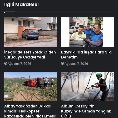
İlgili Makaleler
İnegöl’de Ters Yolda Giden
Bayraklı’da İnşaatlara Sıkı
Sürücüye Cezayı Yedi
Denetim
Ağustos 7, 2026
Ağustos 7, 2026
Albay Yasaözden Bakkal
Albüm: Cezayir’in
kimdir? Helikopter
Kuzeyinde Orman Yangını:
kazasında ölen Pilot Emekli
6 Ölü