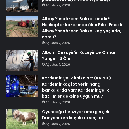
Ağustos 7, 2026
Albay Yasaözden Bakkal kimdir?
Helikopter kazasında ölen Pilot Emekli
Albay Yasaözden Bakkal kaç yaşında,
nereli?
Ağustos 7, 2026
Albüm: Cezayir’in Kuzeyinde Orman
Yangını: 6 Ölü
Ağustos 7, 2026
Kardemir Çelik halka arz (KARCL)
Kardemir kaç lot verir, hangi
bankalarda var? Kardemir Çelik
katılım endeksine uygun mu?
Ağustos 7, 2026
Oyuncağa benziyor ama gerçek:
Dünyanın en küçük atı seçildi
Ağustos 7, 2026