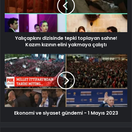
Yalıçapkını dizisinde tepki toplayan sahne!
Kazım kızının elini yakmaya çalıştı
Ekonomi ve siyaset gündemi - 1 Mayıs 2023