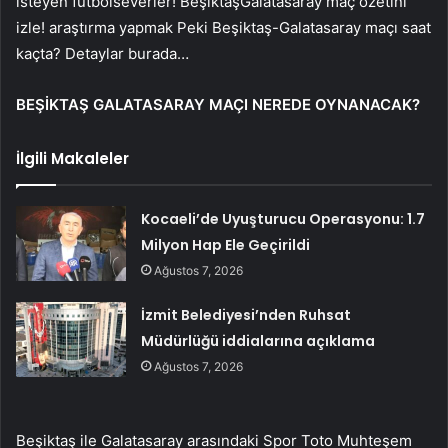
isteyen futbolseverler! BeşiktaşGalatasaray maç özetini
izle! araştırma yapmak Peki Beşiktaş-Galatasaray maçı saat
kaçta? Detaylar burada…
BEŞİKTAŞ GALATASARAY MAÇI NEREDE OYNANACAK?
İlgili Makaleler
Kocaeli’de Uyuşturucu Operasyonu: 1.7
Milyon Hap Ele Geçirildi
Ağustos 7, 2026
İzmit Belediyesi’nden Ruhsat
Müdürlüğü iddialarına açıklama
Ağustos 7, 2026
Beşiktaş ile Galatasaray arasındaki Spor Toto Muhteşem