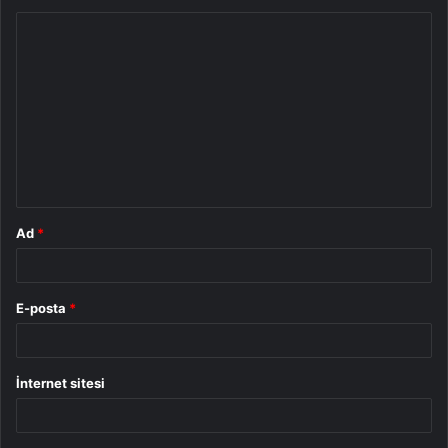
Y
o
r
u
m
*
Ad
*
E-posta
*
İnternet sitesi