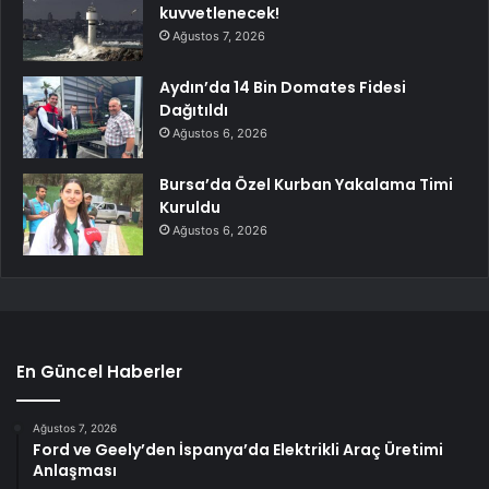
kuvvetlenecek!
Ağustos 7, 2026
Aydın’da 14 Bin Domates Fidesi
Dağıtıldı
Ağustos 6, 2026
Bursa’da Özel Kurban Yakalama Timi
Kuruldu
Ağustos 6, 2026
En Güncel Haberler
Ağustos 7, 2026
Ford ve Geely’den İspanya’da Elektrikli Araç Üretimi
Anlaşması