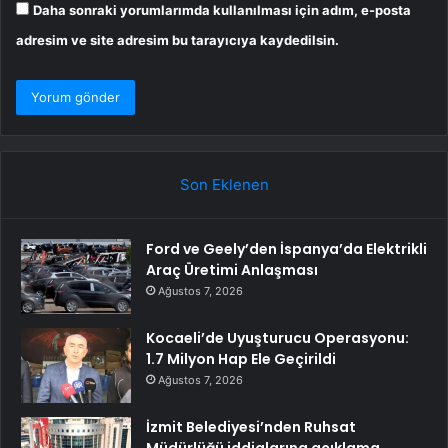
Daha sonraki yorumlarımda kullanılması için adım, e-posta
adresim ve site adresim bu tarayıcıya kaydedilsin.
Son Eklenen
Ford ve Geely’den İspanya’da Elektrikli
Araç Üretimi Anlaşması
Ağustos 7, 2026
Kocaeli’de Uyuşturucu Operasyonu:
1.7 Milyon Hap Ele Geçirildi
Ağustos 7, 2026
İzmit Belediyesi’nden Ruhsat