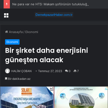
Ne para var ne HTS: Makam şoförünün tutukluluğuna “delil yok” itirazı
Menü
Anasayfa
/
Ekonomi
Ekonomi
Bir şirket daha enerjisini
güneşten alacak
HALİM ÇOBAN
Temmuz 27, 2023
0
7
Bir dakikadan az