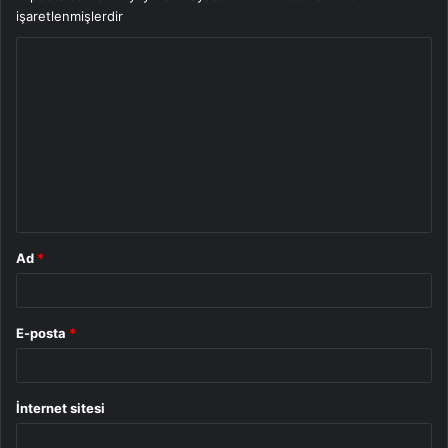
işaretlenmişlerdir
Y
o
r
u
m
*
Ad
*
E-posta
*
İnternet sitesi