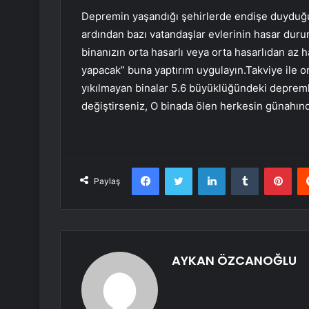
Depremin yaşandığı şehirlerde endişe duyduğu
ardından bazı vatandaşlar evlerinin hasar durumu
binanızın orta hasarlı veya orta hasarlıdan az ha
yapacak” buna yaptırım uygulayın.Takviye ile o
yıkılmayan binalar 5.6 büyüklüğündeki depremle
değiştirseniz, O binada ölen herkesin günahın
Facebook
Twitter
LinkedIn
Tumblr
Pint
Paylaş
AYKAN ÖZCANOĞLU