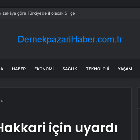
 zekâya göre Türkiye’de il olacak 5 ilçe
FA
HABER
EKONOMI
SAĞLIK
TEKNOLOJI
YAŞAM
rdı
Hakkari için uyardı