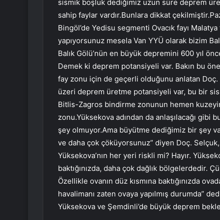
sismik boşluk dediğimiz uzun süre deprem ür
sahip faylar vardır.Bunlara dikkat çekilmiştir.P
Bingöl’de Yedisu segmenti Ovacık fayı Malatya
yapıyorsunuz mesela Van YYÜ olarak bizim Balı
Balık Gölü’nün en büyük depremini 600 yıl önce
Demek ki deprem potansiyeli var. Bakın bu önem
fay zonu için de geçerli olduğunu anlatan Doç. S
üzeri deprem üretme potansiyeli var, bu bir si
Bitlis-Zagros bindirme zonunun hemen kuzeyind
zonu.Yüksekova adından da anlaşılacağı gibi b
şey olmuyor.Ama büyütme dediğimiz bir şey va
ve daha çok çöküyorsunuz” diyen Doç. Selçuk, “
Yüksekova’nın her yeri riskli mi? Hayır. Yüksek
baktığınızda, daha çok dağlık bölgelerdedir. 
Özellikle ovanın düz kısmına baktığınızda ovad
havalimanı zaten ovaya yapılmış durumda” dedi.
Yüksekova ve Şemdinli’de büyük deprem beklend