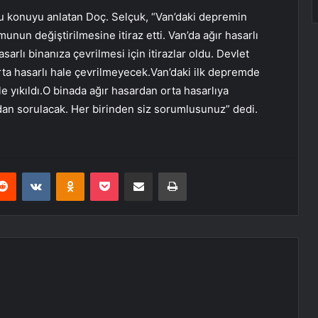
 konuyu anlatan Doç. Selçuk, “Van’daki depremin
nun değiştirilmesine itiraz etti. Van’da ağır hasarlı
sarlı binanıza çevrilmesi için itirazlar oldu. Devlet
rta hasarlı hale çevrilmeyecek.Van’daki ilk depremde
 yıkıldı.O binada ağır hasardan orta hasarlıya
dan sorulacak. Her birinden siz sorumlusunuz” dedi.
erest
Reddit
VKontakte
Odnoklassniki
Pocket
E-Posta ile paylaş
Yazdır