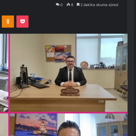
0
8
2 dakika okuma süresi
VKontakte
Odnoklassniki
Pocket