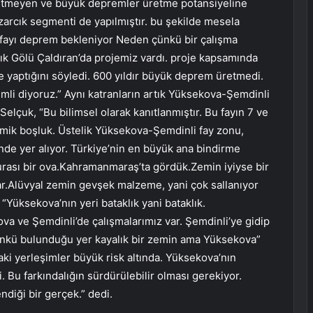
etmeyen ve büyük depremler üretme potansiyeline
azarcık segmenti de yapılmıştır. bu şekilde mesela
 fayı deprem bekleniyor Neden çünkü bir çalışma
k Gölü Çaldıran’da projemiz vardı. proje kapsamında
 yaptığını söyledi. 600 yıldır büyük deprem üretmedi.
li diyoruz.” Aynı katranların artık Yüksekova-Şemdinli
elçuk, “Bu bilimsel olarak kanıtlanmıştır. Bu fayın 7 ve
smik boşluk. Üstelik Yüksekova-Şemdinli fay zonu,
e yer alıyor. Türkiye’nin en büyük ana bindirme
urası bir ova.Kahramanmaraş’ta gördük.Zemin iyiyse bir
r.Alüvyal zemin gevşek malzeme, yani çok sallanıyor
Yüksekova’nın yeri bataklık yani bataklık.
ova ve Şemdinli’de çalışmalarımız var. Şemdinli’ye gidip
Çünkü bulunduğu yer kayalık bir zemin ama Yüksekova”
aki yerleşimler büyük risk altında. Yüksekova’nın
 Bu farkındalığın sürdürülebilir olması gerekiyor.
iği bir gerçek.” dedi.