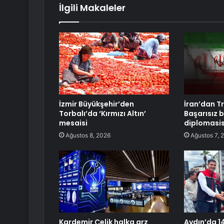
İlgili Makaleler
İzmir Büyükşehir’den
İran’dan T
Torbalı’da ‘Kırmızı Altın’
Başarısız b
mesaisi
diplomasis
Ağustos 8, 2026
Ağustos 7, 
Kardemir Çelik halka arz
Aydın’da 1