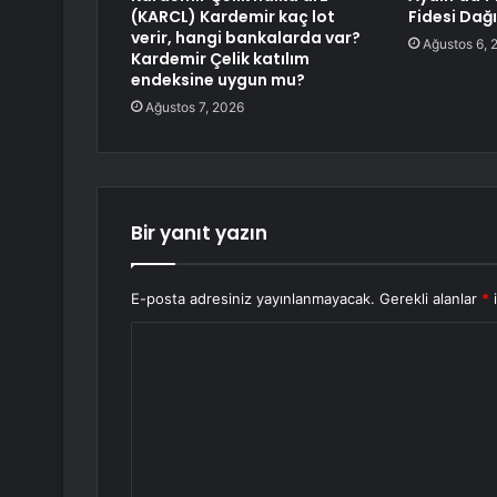
(KARCL) Kardemir kaç lot
Fidesi Dağı
verir, hangi bankalarda var?
Ağustos 6, 
Kardemir Çelik katılım
endeksine uygun mu?
Ağustos 7, 2026
Bir yanıt yazın
E-posta adresiniz yayınlanmayacak.
Gerekli alanlar
*
i
Y
o
r
u
m