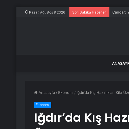
Çandar: Ya
Pazar, Ağustos 9 2026
Son Dakika Haberleri
ANASAY
Anasayfa
/
Ekonomi
/
Iğdır’da Kış Hazırlıkları Kilo 
Ekonomi
Iğdır’da Kış Hazı