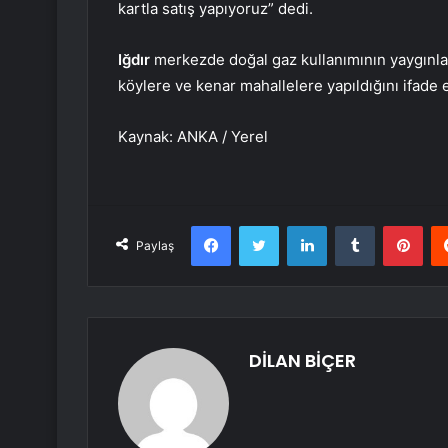
kartla satış yapıyoruz” dedi.
Iğdır
merkezde doğal gaz kullanımının yaygınlaşt
köylere ve kenar mahallelere yapıldığını ifade e
Kaynak: ANKA / Yerel
Facebook
Twitter
LinkedIn
Tumblr
Pint
Paylaş
DİLAN BİÇER