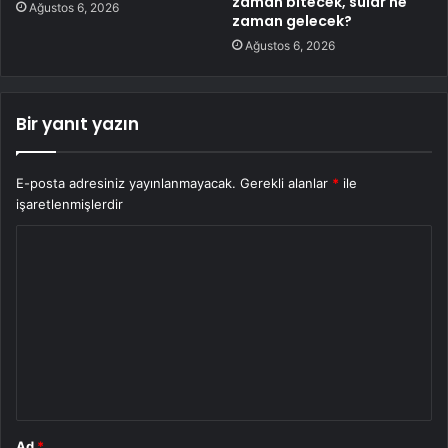
zaman bitecek, sular ne
Ağustos 6, 2026
zaman gelecek?
Ağustos 6, 2026
Bir yanıt yazın
E-posta adresiniz yayınlanmayacak.
Gerekli alanlar
*
ile
işaretlenmişlerdir
Y
o
r
u
m
*
Ad
*