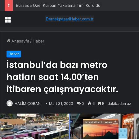
Bursa’da Özel Kurban Yakalama Timi Kuruldu
Menü
Anasayfa
/
Haber
Haber
İstanbul’da bazı metro
hatları saat 14.00’ten
itibaren çalışmayacaktır.
HALİM ÇOBAN
Mart 31, 2023
0
6
Bir dakikadan az