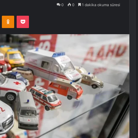
0
0
1 dakika okuma süresi
VKontakte
Odnoklassniki
Pocket