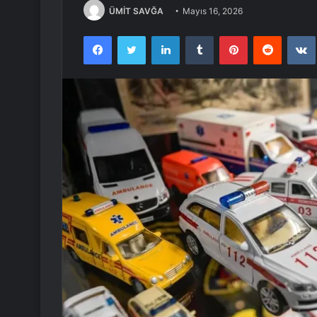
ÜMİT SAVĞA
Mayıs 16, 2026
Facebook
Twitter
LinkedIn
Tumblr
Pinterest
Reddit