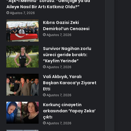
“Aşk-I Memnu” Sorusu: “Gençliğe ya da
Aileye Nasıl Bir Artı Katkınız Oldu?”
Ağustos 7, 2026
Kıbrıs Gazisi Zeki
Demirkol’un Cenazesi
Ağustos 7, 2026
Survivor Nagihan zorlu
süreci geride bıraktı:
“Keyfim Yerinde”
Ağustos 7, 2026
Vali Akbıyık, Yaralı
Başkan Karaca’yı Ziyaret
Etti
Ağustos 7, 2026
Korkunç cinayetin
arkasından ‘Yapay Zeka’
çıktı
Ağustos 7, 2026