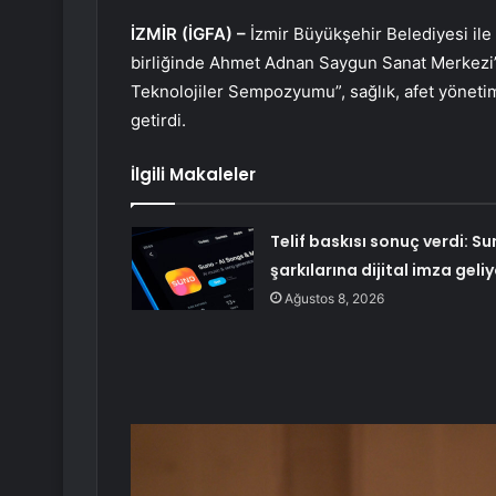
İZMİR (İGFA) –
İzmir Büyükşehir Belediyesi il
birliğinde Ahmet Adnan Saygun Sanat Merkezi’
Teknolojiler Sempozyumu”, sağlık, afet yönetim
getirdi.
İlgili Makaleler
Telif baskısı sonuç verdi: S
şarkılarına dijital imza geliy
Ağustos 8, 2026