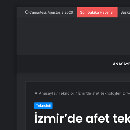
Başka
Cumartesi, Ağustos 8 2026
Son Dakika Haberleri
ANASAY
Anasayfa
/
Teknoloji
/
İzmir’de afet teknolojileri zirv
Teknoloji
İzmir’de afet tek