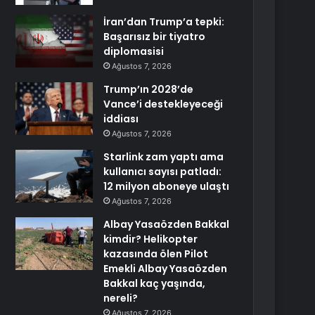
İran’dan Trump’a tepki:
Başarısız bir tiyatro
diplomasisi
Ağustos 7, 2026
Trump’ın 2028’de
Vance’i destekleyeceği
iddiası
Ağustos 7, 2026
Starlink zam yaptı ama
kullanıcı sayısı patladı:
12 milyon aboneye ulaştı
Ağustos 7, 2026
Albay Yasaözden Bakkal
kimdir? Helikopter
kazasında ölen Pilot
Emekli Albay Yasaözden
Bakkal kaç yaşında,
nereli?
Ağustos 7, 2026