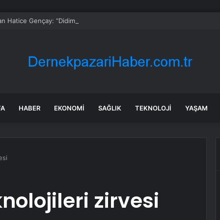
n Hatice Gençay: “Didim’in Minik Ev Sahiplerine Sahip Çıkmaya Devam E
FA
HABER
EKONOMI
SAĞLIK
TEKNOLOJI
YAŞAM
esi
nolojileri zirvesi