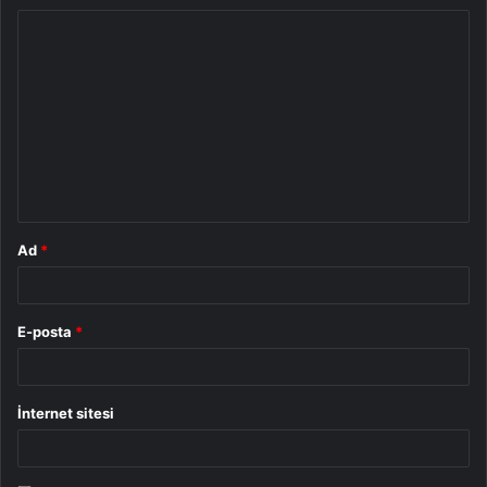
Y
o
r
u
m
*
Ad
*
E-posta
*
İnternet sitesi