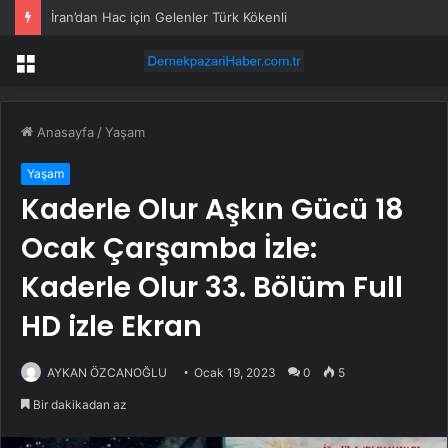
İran’dan Hac için Gelenler Türk Kökenli
Menü
Anasayfa
/
Yaşam
Yaşam
Kaderle Olur Aşkın Gücü 18
Ocak Çarşamba İzle:
Kaderle Olur 33. Bölüm Full
HD izle Ekran
AYKAN ÖZCANOĞLU
Ocak 19, 2023
0
5
Bir dakikadan az