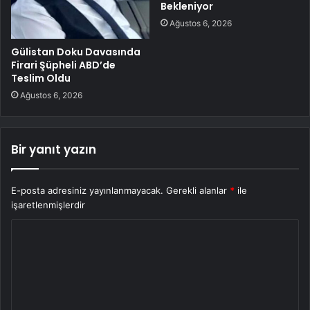
Bekleniyor
Ağustos 6, 2026
Gülistan Doku Davasında
Firari Şüpheli ABD’de
Teslim Oldu
Ağustos 6, 2026
Bir yanıt yazın
E-posta adresiniz yayınlanmayacak.
Gerekli alanlar
*
ile
işaretlenmişlerdir
Y
o
r
u