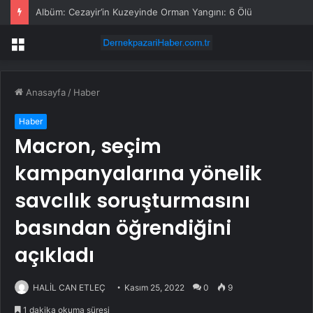
Albüm: Cezayir’in Kuzeyinde Orman Yangını: 6 Ölü
Menü
Anasayfa
/
Haber
Haber
Macron, seçim
kampanyalarına yönelik
savcılık soruşturmasını
basından öğrendiğini
açıkladı
HALİL CAN ETLEÇ
Kasım 25, 2022
0
9
1 dakika okuma süresi