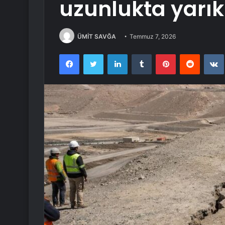
uzunlukta yarık
ÜMİT SAVĞA
Temmuz 7, 2026
Facebook
Twitter
LinkedIn
Tumblr
Pinterest
Reddit