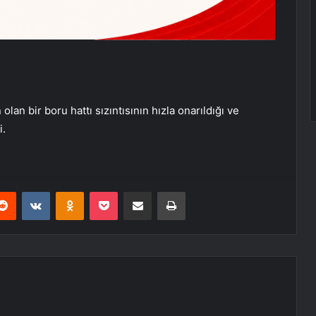
lan bir boru hattı sızıntısının hızla onarıldığı ve
i.
erest
Reddit
VKontakte
Odnoklassniki
Pocket
E-Posta ile paylaş
Yazdır