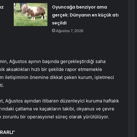
ız
Oyuncağa benziyor ama
gerçek: Dünyanın en küçük atı
seçildi
Ağustos 7, 2026
min, Ağustos ayının başında gerçekleştirdiği saha
k aksaklıkları hızlı bir şekilde rapor etmemekle
rum iletişiminin önemine dikkat çeken kurum, işletmeci
i.
t, Ağustos ayından itibaren düzenleyici kuruma haftalık
rındaki çatlama ve kaçakların takibi, okyanus ve çevre
de zorunlu bir operasyonel süreç olarak yürütülüyor.
RARLI”