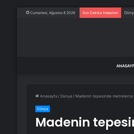
Dünya
Cumartesi, Ağustos 8 2026
Son Dakika Haberleri
ANASAY
Anasayfa
/
Dünya
/
Madenin tepesinde metrelerce 
Dünya
Madenin tepesi