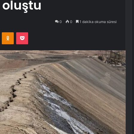
 oluştu
0
0
1 dakika okuma süresi
VKontakte
Odnoklassniki
Pocket