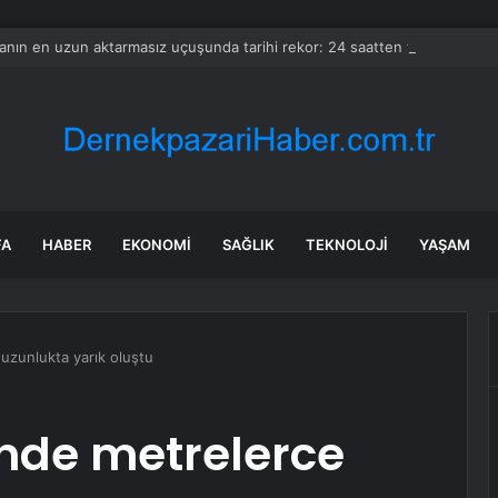
nın en uzun aktarmasız uçuşunda tarihi rekor: 24 saatten fazla havada k
FA
HABER
EKONOMI
SAĞLIK
TEKNOLOJI
YAŞAM
uzunlukta yarık oluştu
nde metrelerce