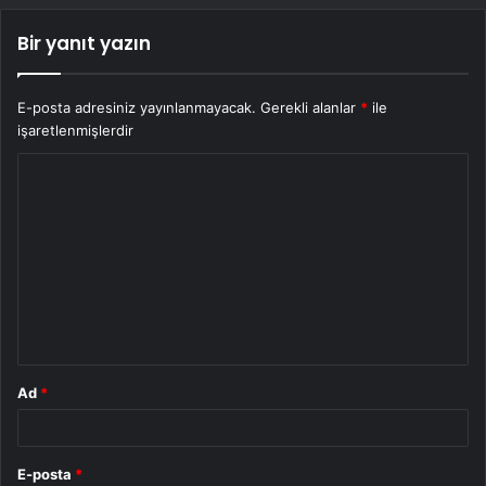
Bir yanıt yazın
E-posta adresiniz yayınlanmayacak.
Gerekli alanlar
*
ile
işaretlenmişlerdir
Y
o
r
u
m
*
Ad
*
E-posta
*