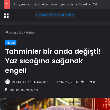
Dünyanın en uzun aktarmasız uçuşunda tarihi rekor: 24 saatten fazla havada kaldılar
Menü
Anasayfa
/
Haber
Haber
Tahminler bir anda değişti!
Yaz sıcağına sağanak
engeli
MEHMET HAZBİN KAZBEK
Temmuz 7, 2026
0
0
1 dakika okuma süresi