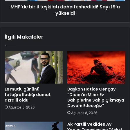
MHP'de bir il teşkilatı daha feshedildi! Sayı 19'a
yükseldi
İlgili Makaleler
En mutlu gününü
Başkan Hatice Gençay:
fotoğrafladığı damat
“Didim’in Minik Ev
azraili oldu!
Sahiplerine Sahip Çıkmaya
Devam Edeceğiz”
Ağustos 8, 2026
Ağustos 8, 2026
Ak Partili Vekilden Ay
Yapım Temsilcisine “Aşk-I