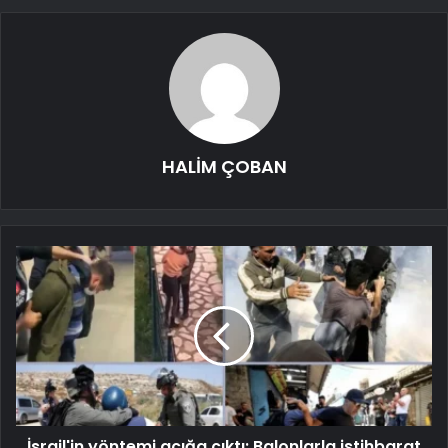
HALİM ÇOBAN
İsrail'in yöntemi açığa çıktı: Balonlarla istihbarat