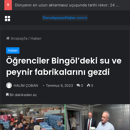
Dünyanın en uzun aktarmasız uçuşunda tarihi rekor: 24 saatten fazla havada kaldılar
Menü
Anasayfa
/
Haber
Haber
Öğrenciler Bingöl’deki su ve
peynir fabrikalarını gezdi
HALİM ÇOBAN
Temmuz 6, 2023
0
5
Bir dakikadan az