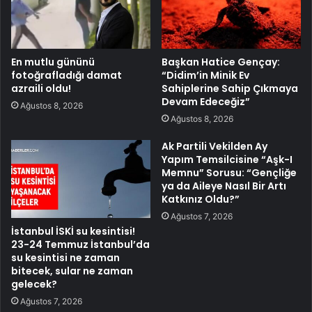
En mutlu gününü
Başkan Hatice Gençay:
fotoğrafladığı damat
“Didim’in Minik Ev
azraili oldu!
Sahiplerine Sahip Çıkmaya
Devam Edeceğiz”
Ağustos 8, 2026
Ağustos 8, 2026
Ak Partili Vekilden Ay
Yapım Temsilcisine “Aşk-I
Memnu” Sorusu: “Gençliğe
ya da Aileye Nasıl Bir Artı
Katkınız Oldu?”
Ağustos 7, 2026
İstanbul İSKİ su kesintisi!
23-24 Temmuz İstanbul’da
su kesintisi ne zaman
bitecek, sular ne zaman
gelecek?
Ağustos 7, 2026