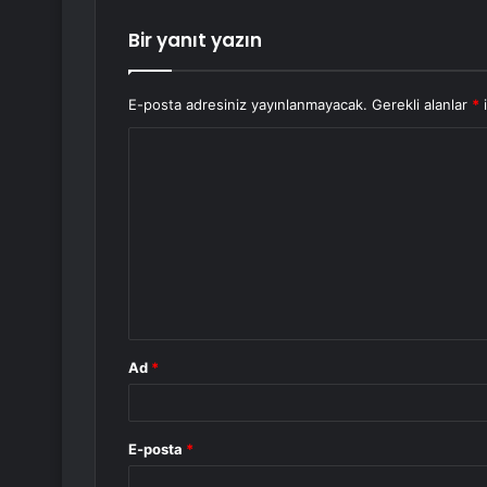
Bir yanıt yazın
E-posta adresiniz yayınlanmayacak.
Gerekli alanlar
*
i
Y
o
r
u
m
*
Ad
*
E-posta
*