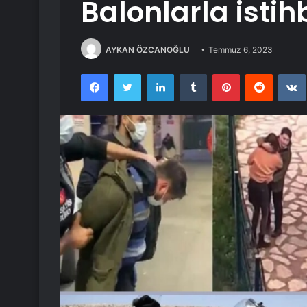
Balonlarla istih
AYKAN ÖZCANOĞLU
Temmuz 6, 2023
Facebook
Twitter
LinkedIn
Tumblr
Pinterest
Reddit