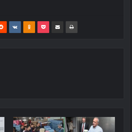
erest
Reddit
VKontakte
Odnoklassniki
Pocket
E-Posta ile paylaş
Yazdır