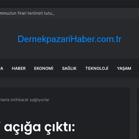
mmuz’un firari teröristi tutuklandı!
FA
HABER
EKONOMI
SAĞLIK
TEKNOLOJI
YAŞAM
nlarla istihbarat sağlıyorlar
 açığa çıktı: