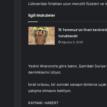
Lübnan’dan fırlatılan uzun menzilli füzeleri ve in
İlgili Makaleler
15 Temmuz’un firari terörist
tutuklandı!
Ağustos 6, 2026
Yediot Aharonot’a göre balon, Şam’daki Suriye 
derinliklerini izliyor.
İsrail ordusu, bir sonraki savaşın binlerce uçak 
çatışma olmasını bekliyor.
KAYNAK:
HABER7