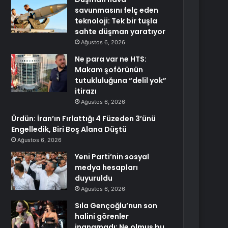
savunmasını felç eden
teknoloji: Tek bir tuşla
sahte düşman yaratıyor
Ağustos 6, 2026
Ne para var ne HTS:
Makam şoförünün
tutukluluğuna “delil yok”
itirazı
Ağustos 6, 2026
Ürdün: İran’ın Fırlattığı 4 Füzeden 3’ünü
Engelledik, Biri Boş Alana Düştü
Ağustos 6, 2026
Yeni Parti’nin sosyal
medya hesapları
duyuruldu
Ağustos 6, 2026
Sıla Gençoğlu’nun son
halini görenler
inanamadı: Ne olmuş bu