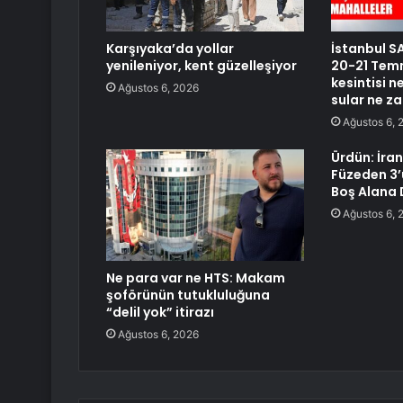
Karşıyaka’da yollar
İstanbul SA
yenileniyor, kent güzelleşiyor
20-21 Temm
kesintisi 
Ağustos 6, 2026
sular ne z
Ağustos 6, 
Ürdün: İran’
Füzeden 3’ü
Boş Alana 
Ağustos 6, 
Ne para var ne HTS: Makam
şoförünün tutukluluğuna
“delil yok” itirazı
Ağustos 6, 2026