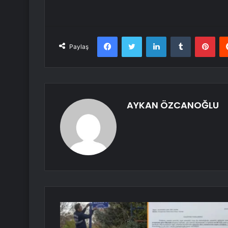
Facebook
Twitter
LinkedIn
Tumblr
Pint
Paylaş
AYKAN ÖZCANOĞLU