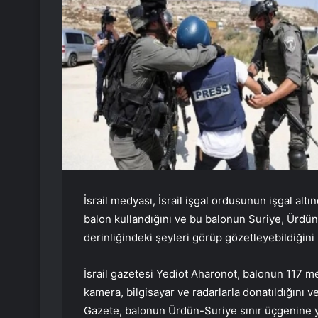
İsrail medyası, İsrail işgal ordusunun işgal altı
balon kullandığını ve bu balonun Suriye, Ürdün
derinliğindeki şeyleri görüp gözetleyebildiğini b
İsrail gazetesi Yediot Aharonot, balonun 117 
kamera, bilgisayar ve radarlarla donatıldığını v
Gazete, balonun Ürdün-Suriye sınır üçgenine yerl