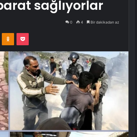
barat sağlıyorlar
0
4
Bir dakikadan az
VKontakte
Odnoklassniki
Pocket