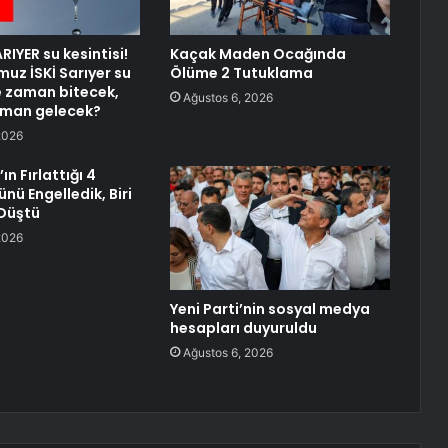
RIYER su kesintisi!
Kaçak Maden Ocağında
uz İSKİ Sarıyer su
Ölüme 2 Tutuklama
ne zaman bitecek,
Ağustos 6, 2026
aman gelecek?
2026
ın Fırlattığı 4
nü Engelledik, Biri
Düştü
2026
Yeni Parti’nin sosyal medya
hesapları duyuruldu
Ağustos 6, 2026