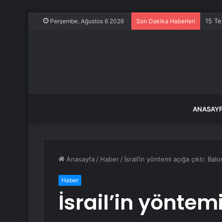
15 Te
Perşembe, Ağustos 6 2026
Son Dakika Haberleri
ANASAY
Anasayfa
/
Haber
/
İsrail’in yöntemi açığa çıktı: Balo
Haber
İsrail’in yöntemi