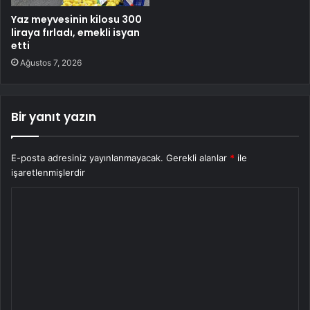
Yaz meyvesinin kilosu 300
liraya fırladı, emekli isyan
etti
Ağustos 7, 2026
Bir yanıt yazın
E-posta adresiniz yayınlanmayacak.
Gerekli alanlar
*
ile
işaretlenmişlerdir
Y
o
r
u
m
*