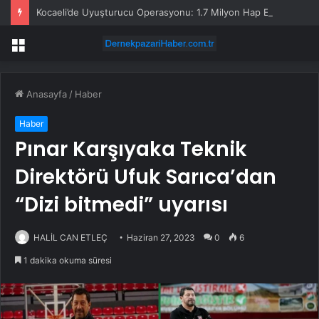
Kocaeli’de Uyuşturucu Operasyonu: 1.7 Milyon Hap Ele Geçirildi
Menü
Anasayfa
/
Haber
Haber
Pınar Karşıyaka Teknik
Direktörü Ufuk Sarıca’dan
“Dizi bitmedi” uyarısı
HALİL CAN ETLEÇ
Haziran 27, 2023
0
6
1 dakika okuma süresi