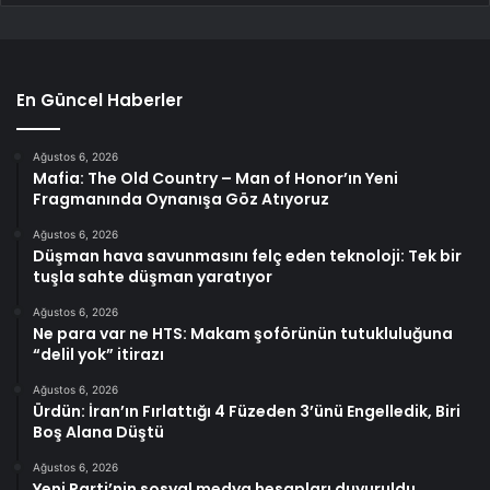
En Güncel Haberler
Ağustos 6, 2026
Mafia: The Old Country – Man of Honor’ın Yeni
Fragmanında Oynanışa Göz Atıyoruz
Ağustos 6, 2026
Düşman hava savunmasını felç eden teknoloji: Tek bir
tuşla sahte düşman yaratıyor
Ağustos 6, 2026
Ne para var ne HTS: Makam şoförünün tutukluluğuna
“delil yok” itirazı
Ağustos 6, 2026
Ürdün: İran’ın Fırlattığı 4 Füzeden 3’ünü Engelledik, Biri
Boş Alana Düştü
Ağustos 6, 2026
Yeni Parti’nin sosyal medya hesapları duyuruldu