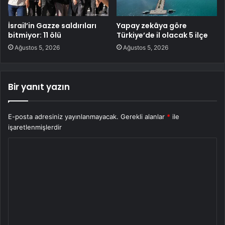
İsrail’in Gazze saldırıları
Yapay zekâya göre
bitmiyor: 11 ölü
Türkiye’de il olacak 5 ilçe
Ağustos 5, 2026
Ağustos 5, 2026
Bir yanıt yazın
E-posta adresiniz yayınlanmayacak.
Gerekli alanlar
*
ile
işaretlenmişlerdir
Y
o
r
u
m
*