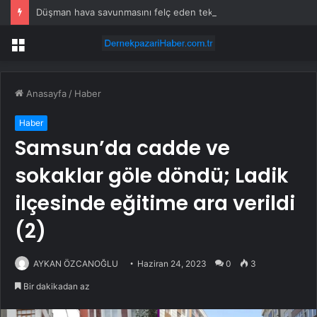
Düşman hava savunmasını felç eden teknoloji: Tek bir tuşla sahte düşman yaratıyor
Menü
Anasayfa
/
Haber
Haber
Samsun’da cadde ve
sokaklar göle döndü; Ladik
ilçesinde eğitime ara verildi
(2)
AYKAN ÖZCANOĞLU
Haziran 24, 2023
0
3
Bir dakikadan az