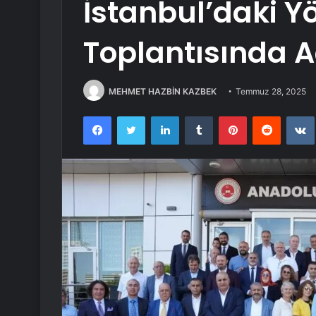
İstanbul’daki Y
Toplantısında A
MEHMET HAZBİN KAZBEK
Temmuz 28, 2025
Facebook
Twitter
LinkedIn
Tumblr
Pinterest
Reddit