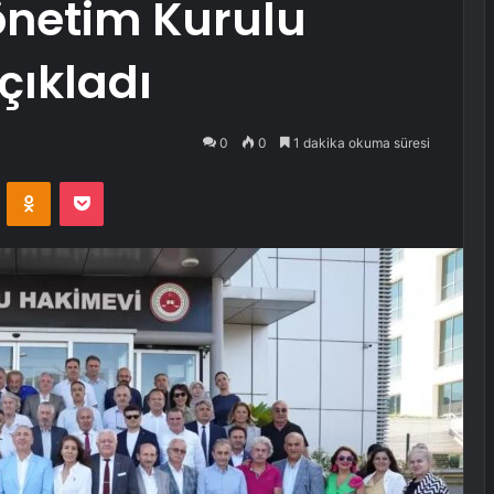
önetim Kurulu
çıkladı
0
0
1 dakika okuma süresi
VKontakte
Odnoklassniki
Pocket