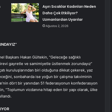
n
Aşırı Sıcaklar Kadınları Neden
Daha Çok Etkiliyor?
Uzmanlardan Uyarılar
Ağustos 2, 2026
UNDAYIZ”
el Başkanı Hakan Gültekin, “Geleceğe sağlıklı
görevi gayretle ve samimiyetle üstlenmek zorundayız”
atı kuruluşlarından biri olduğuna dikkat çekerek, yaz
leceğini, sonbaharda ise yoğun bir çalışma takviminin
ye’nin dört bir yanından 51 federasyonun konfederasyon
in, “Toplumun vicdanına hitap eden bir yapı olarak, ülke
llandı.
NIYOR