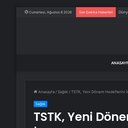
Dünya
Cumartesi, Ağustos 8 2026
Son Dakika Haberleri
ANASAY
Anasayfa
/
Sağlık
/
TSTK, Yeni Dönem Hedeflerini İs
Sağlık
TSTK, Yeni Döne