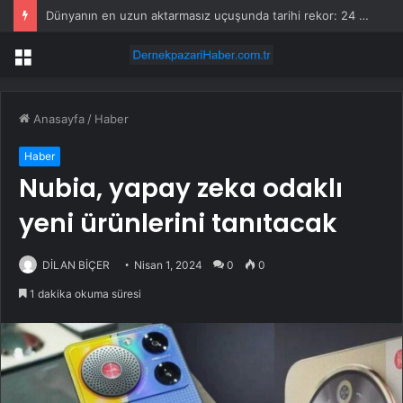
Dünyanın en uzun aktarmasız uçuşunda tarihi rekor: 24 saatten fazla havada kaldılar
Menü
Anasayfa
/
Haber
Haber
Nubia, yapay zeka odaklı
yeni ürünlerini tanıtacak
DİLAN BİÇER
Nisan 1, 2024
0
0
1 dakika okuma süresi