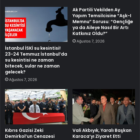
Ak Partili Vekilden Ay
Yapım Temsilcisine “Aşk-I
Memnu” Sorusu: “Gençliğe
ya da Aileye Nasıl Bir Artı
Katkınız Oldu?”
Ağustos 7, 2026
İstanbul İSKİ su kesintisi!
23-24 Temmuz İstanbul’da
su kesintisi ne zaman
bitecek, sular ne zaman
gelecek?
Ağustos 7, 2026
Kıbrıs Gazisi Zeki
Vali Akbıyık, Yaralı Başkan
Demirkol’un Cenazesi
Karaca’yı Ziyaret Etti