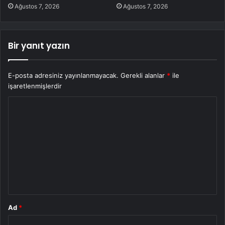
Ağustos 7, 2026
Ağustos 7, 2026
Bir yanıt yazın
E-posta adresiniz yayınlanmayacak.
Gerekli alanlar
*
ile
işaretlenmişlerdir
Y
o
r
u
m
*
Ad
*